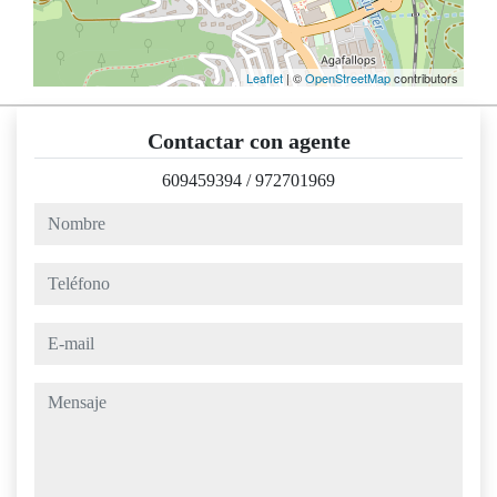
Leaflet
| ©
OpenStreetMap
contributors
Contactar con agente
609459394
/
972701969
nombre
teléfono
e-mail
mensaje