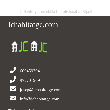
JC Habitatge, inmobiliaria profesional en Ripoll
Jchabitatge.com
609459394
972701969
josep@jchabitatge.com
info@jchabitatge.com