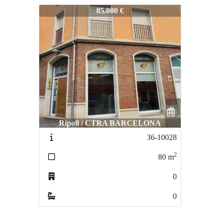
91-100095
85.000 €
Ripoll / CTRA BARCELONA
36-10028
2
80
m
0
0