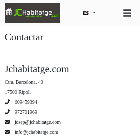
Contactar
Jchabitatge.com
Ctra. Barcelona, 40
17500 Ripoll
609459394
972701969
josep@jchabitatge.com
info@jchabitatge.com