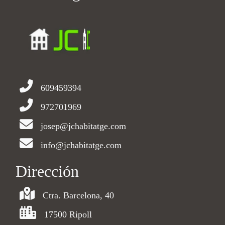
609459394
972701969
josep@jchabitatge.com
info@jchabitatge.com
Dirección
Ctra. Barcelona, 40
17500 Ripoll